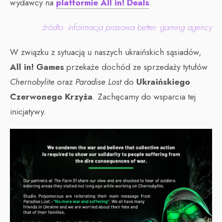
wydawcy na
platformie All in! Deals
.
źródło: informacja prasowa better. gaming agency
W związku z sytuacją u naszych ukraińskich sąsiadów,
All in! Games
przekaże dochód ze sprzedaży tytułów
Chernobylite
oraz
Paradise Lost
do
Ukraińskiego
Czerwonego Krzyża
. Zachęcamy do wsparcia tej
inicjatywy.