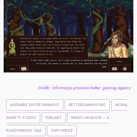
źródło: informacja prasowa better. gaming agency
ASSEMBLE ENTERTAINMENT
BETTERGAMING.PRO
MORAL
ANXIETY STUDIO
PIXELART
WINDY MEADOW – A
ROADWARDEN TALE
ZAPOWIEDŹ