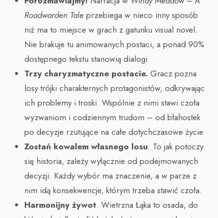
Porozmawiajmy!
Narracja w
Windy Meadow – A
Roadwarden Tale
przebiega w nieco inny sposób
niż ma to miejsce w grach z gatunku visual novel.
Nie brakuje tu animowanych postaci, a ponad 90%
dostępnego tekstu stanowią dialogi
Trzy charyzmatyczne postacie.
Gracz pozna
losy trójki charakternych protagonistów, odkrywając
ich problemy i troski. Wspólnie z nimi stawi czoła
wyzwaniom i codziennym trudom – od błahostek
po decyzje rzutujące na całe dotychczasowe życie
Zostań kowalem własnego losu
. To jak potoczy
się historia, zależy wyłącznie od podejmowanych
decyzji. Każdy wybór ma znaczenie, a w parze z
nim idą konsekwencje, którym trzeba stawić czoła.
Harmonijny żywot
. Wietrzna Łąka to osada, do