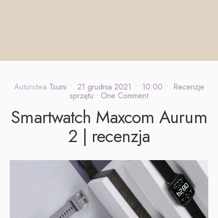
Autorstwa
Tsumi
•
21 grudnia 2021
•
10:00
•
Recenzje
sprzętu
• One Comment
Smartwatch Maxcom Aurum
2 | recenzja