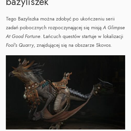
bazyliszek
Tego Bazyliszka można zdobyć po ukończeniu serii
zadań pobocznych rozpoczynającej się misją
A Glimpse
At Good Fortune
. Łańcuch questów startuje w lokalizacji
Fool’s Quarry
, znajdującej się na obszarze Skovos.