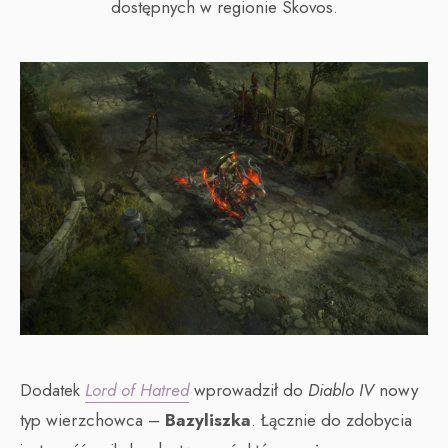
dostępnych w regionie Skovos.
Dodatek
Lord of Hatred
wprowadził do
Diablo IV
nowy
typ wierzchowca –
Bazyliszka
. Łącznie do zdobycia