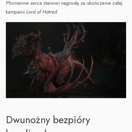
Płomienne serce stanowi nagrodę za ukończenie całej
kampanii
Lord of Hatred
.
Dwunożny bezpióry