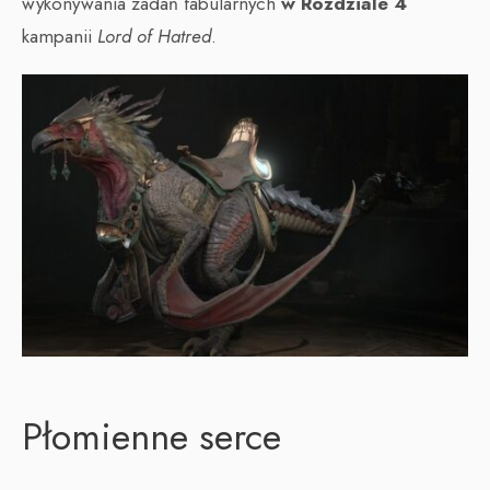
wykonywania zadań fabularnych
w Rozdziale 4
kampanii
Lord of Hatred
.
Płomienne serce