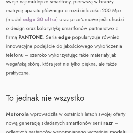
swoje najsmuklejsze smartfony, pierwszą w branży
matrycę aparatu głównego o rozdzielczości 200 Mpx
(model
edge 30 ultra
) oraz przełomowe jeśli chodzi
o design oraz kolorystykę smartfonów partnerstwo z
firmą
PANTONE
. Seria
edge
popularyzuje również
innowacyjne podejście do jakościowego wykończenia
telefonu – szeroko wykorzystując takie materiały jak
wegańską skórę, która jest nie tylko piękna, ale także
praktyczna.
To jednak nie wszystko
Motorola
wprowadziła w ostatnich latach swojej oferty
nową generację składanych smartfonów serii
razr
–
odległych następców wspomnianego wcześniej modelu