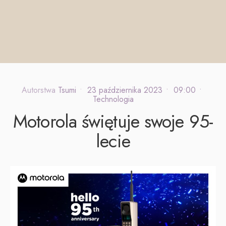
Autorstwa
Tsumi
•
23 października 2023
•
09:00
•
Technologia
Motorola świętuje swoje 95-
lecie