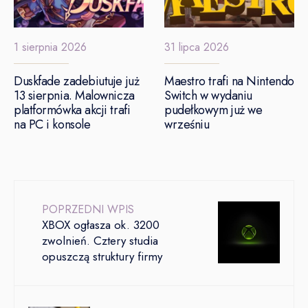
1 sierpnia 2026
31 lipca 2026
Duskfade zadebiutuje już
Maestro trafi na Nintendo
13 sierpnia. Malownicza
Switch w wydaniu
platformówka akcji trafi
pudełkowym już we
na PC i konsole
wrześniu
POPRZEDNI WPIS
XBOX ogłasza ok. 3200
zwolnień. Cztery studia
opuszczą struktury firmy