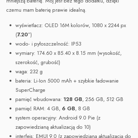
mniejszą baterię. Mój jest bez tego dodatku, dzięki
czemu mam baterię prawie idealną.
wyświetlacz: OLED 16M kolorów, 1080 x 2244 px
(
7.20
”)
wodo- i pyłoszczelność: IP53
wymiary: 174.60 x 85.40 x 8.15 mm (wysokość,
szerokość, grubość)
waga: 232 g
bateria: Li-Ion 5000 mAh + szybkie ładowanie
SuperCharge
pamięć wbudowana:
128 GB
, 256 GB, 512 GB
pamięć RAM: 4 GB,
6 GB
, 8 GB
system operacyjny: Android 9.0 Pie (z
zapowiedzianą aktualizacją do 10)
interfejs: EMUI 9.0 (z zapowiedzianą aktualizacją do