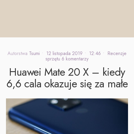
Autorstwa
Tsumi
•
12 listopada 2019
•
12:46
•
Recenzje
sprzętu
6 komentarzy
Huawei Mate 20 X – kiedy
6,6 cala okazuje się za małe