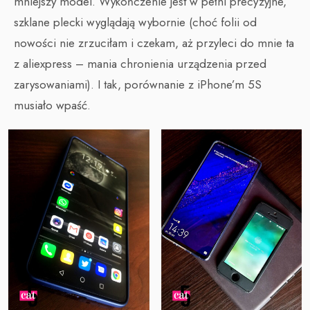
mniejszy model. Wykończenie jest w pełni precyzyjne,
szklane plecki wyglądają wybornie (choć folii od
nowości nie zrzuciłam i czekam, aż przyleci do mnie ta
z aliexpress – mania chronienia urządzenia przed
zarysowaniami). I tak, porównanie z iPhone’m 5S
musiało wpaść.