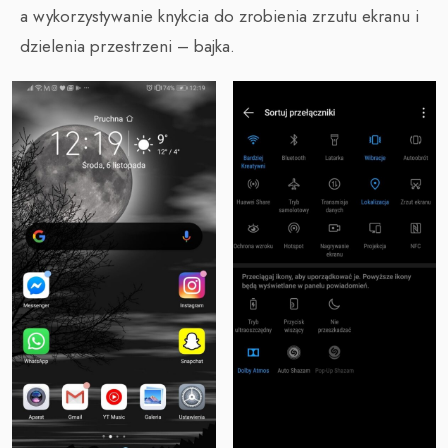
a wykorzystywanie knykcia do zrobienia zrzutu ekranu i
dzielenia przestrzeni – bajka.