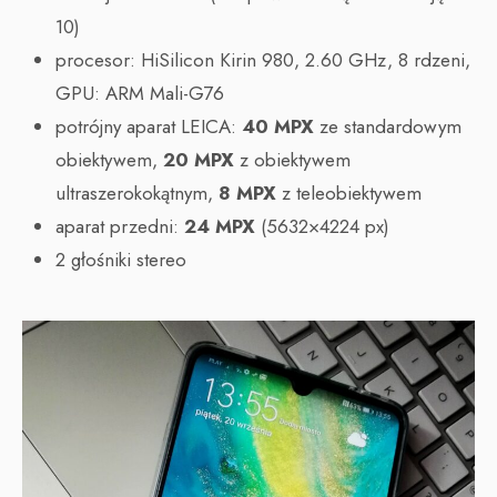
10)
procesor: HiSilicon Kirin 980, 2.60 GHz, 8 rdzeni,
GPU: ARM Mali-G76
potrójny aparat LEICA:
40 MPX
ze standardowym
obiektywem,
20 MPX
z obiektywem
ultraszerokokątnym,
8 MPX
z teleobiektywem
aparat przedni:
24 MPX
(5632×4224 px)
2 głośniki stereo