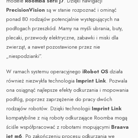
modele
Roomba serii j7
. Dzięki nawigacji
PrecisionVision
są w stanie rozpoznać i ominąć
ponad 80 rodzajów potencjalnie występujących na
podłogach przeszkód. Mamy na myśli ubrania, buty,
plecaki, przewody elektryczne, zabawki i miski dla
zwierząt, a nawet pozostawione przez nie
„niespodzianki”.
W ramach systemu operacyjnego
iRobot OS
działa
również niezwykła technologia
Imprint Link
. Pozwala
ona osiągnąć najlepsze efekty odkurzania i mopowania
podłóg, poprzez zaprzężenie do pracy dwóch
rodzajów robotów. Dzięki technologii
Imprint Link
kompatybilne z nią roboty odkurzające Roomba mogą
ściśle współpracować z robotami mopującymi
Braava
jet m6
. Po zakończeniu procesu odkurzania we