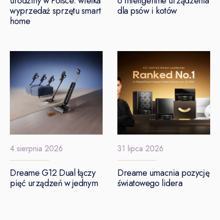
urodziny w Polsce: wielka
o inteligentne urządzenia
wyprzedaż sprzętu smart
dla psów i kotów
home
4 sierpnia 2026
31 lipca 2026
Dreame G12 Dual łączy
Dreame umacnia pozycję
pięć urządzeń w jednym
światowego lidera