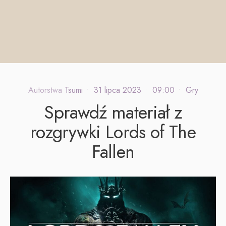
Autorstwa
Tsumi
•
31 lipca 2023
•
09:00
•
Gry
Sprawdź materiał z
rozgrywki Lords of The
Fallen