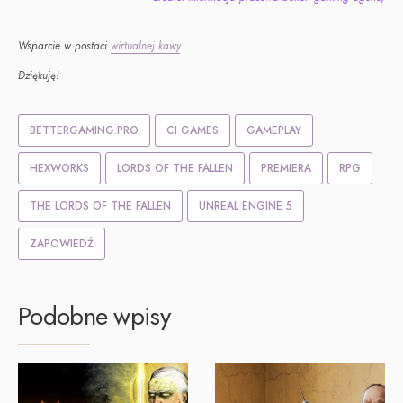
Wsparcie w postaci
wirtualnej kawy
.
Dziękuję!
BETTERGAMING.PRO
CI GAMES
GAMEPLAY
HEXWORKS
LORDS OF THE FALLEN
PREMIERA
RPG
THE LORDS OF THE FALLEN
UNREAL ENGINE 5
ZAPOWIEDŹ
Podobne wpisy