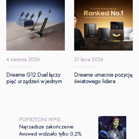
4 sierpnia 2026
31 lipca 2026
Dreame G12 Dual łączy
Dreame umacnia pozycję
pięć urządzeń w jednym
światowego lidera
POPRZEDNI WPIS
Najrzadsze zakończenie
Avowed widziało tylko 0,2%