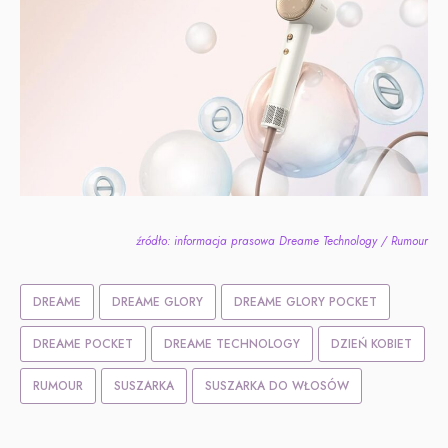
źródło: informacja prasowa Dreame Technology / Rumour
DREAME
DREAME GLORY
DREAME GLORY POCKET
DREAME POCKET
DREAME TECHNOLOGY
DZIEŃ KOBIET
RUMOUR
SUSZARKA
SUSZARKA DO WŁOSÓW