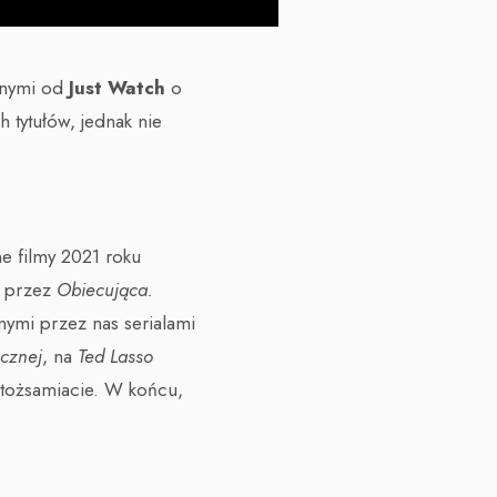
danymi od
Just Watch
o
h tytułów, jednak nie
e filmy 2021 roku
c przez
Obiecująca.
anymi przez nas serialami
cznej
, na
Ted Lasso
utożsamiacie. W końcu,