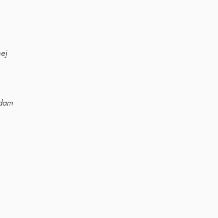
ej
rdam