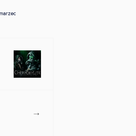
 marzec
→