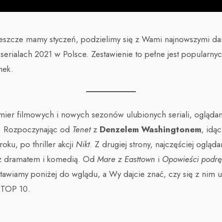
e jeszcze mamy styczeń, podzielimy się z Wami najnowszymi 
 serialach 2021 w Polsce. Zestawienie to pełne jest popularnyc
nek.
mier filmowych i nowych sezonów ulubionych seriali, oglądan
i. Rozpoczynając od
Tenet
z
Denzelem Washingtonem
, idą
oku, po thriller akcji
Nikt
. Z drugiej strony, najczęściej ogląd
e z dramatem i komedią. Od
Mare z Easttown
i
Opowieści podrę
tawiamy poniżej do wglądu, a Wy dajcie znać, czy się z nim 
 TOP 10.