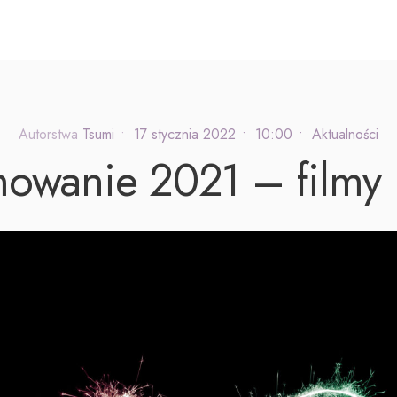
Autorstwa
Tsumi
•
17 stycznia 2022
•
10:00
•
Aktualności
wanie 2021 – filmy i