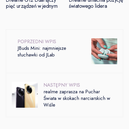
Dreame G12 Dual łączy
Dreame umacnia pozycję
pięć urządzeń w jednym
światowego lidera
POPRZEDNI WPIS
JBuds Mini: najmniejsze
słuchawki od JLab
NASTĘPNY WPIS
realme zaprasza na Puchar
Świata w skokach narciarskich w
Wiśle