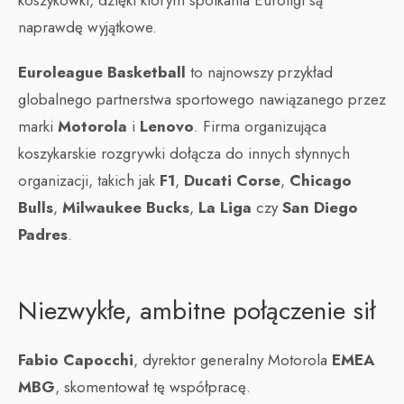
koszykówki, dzięki którym spotkania Euroligi są
naprawdę wyjątkowe.
Euroleague Basketball
to najnowszy przykład
globalnego partnerstwa sportowego nawiązanego przez
marki
Motorola
i
Lenovo
. Firma organizująca
koszykarskie rozgrywki dołącza do innych słynnych
organizacji, takich jak
F1
,
Ducati Corse
,
Chicago
Bulls
,
Milwaukee Bucks
,
La Liga
czy
San Diego
Padres
.
Niezwykłe, ambitne połączenie sił
Fabio Capocchi
, dyrektor generalny Motorola
EMEA
MBG
, skomentował tę współpracę.