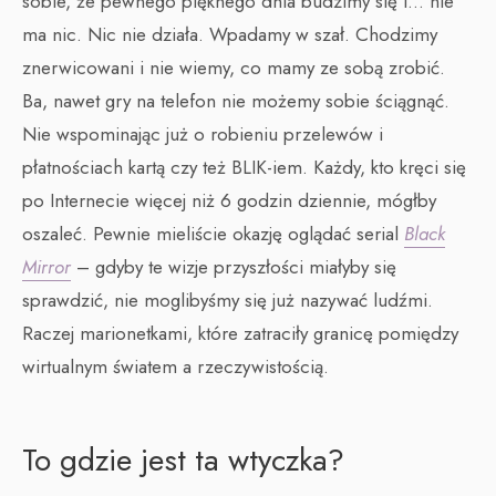
sobie, że pewnego pięknego dnia budzimy się i… nie
ma nic. Nic nie działa. Wpadamy w szał. Chodzimy
znerwicowani i nie wiemy, co mamy ze sobą zrobić.
Ba, nawet gry na telefon nie możemy sobie ściągnąć.
Nie wspominając już o robieniu przelewów i
płatnościach kartą czy też BLIK-iem. Każdy, kto kręci się
po Internecie więcej niż 6 godzin dziennie, mógłby
oszaleć. Pewnie mieliście okazję oglądać serial
Black
Mirror
– gdyby te wizje przyszłości miałyby się
sprawdzić, nie moglibyśmy się już nazywać ludźmi.
Raczej marionetkami, które zatraciły granicę pomiędzy
wirtualnym światem a rzeczywistością.
To gdzie jest ta wtyczka?