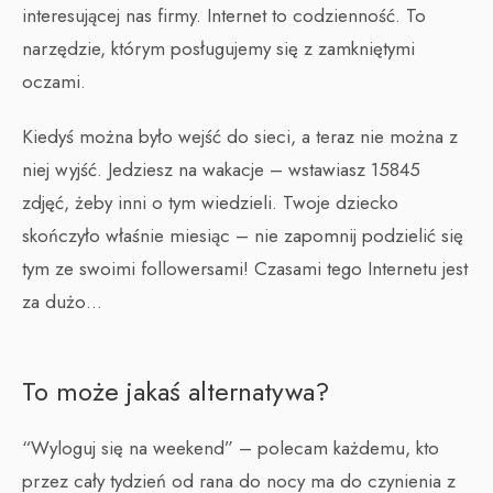
interesującej nas firmy. Internet to codzienność. To
narzędzie, którym posługujemy się z zamkniętymi
oczami.
Kiedyś można było wejść do sieci, a teraz nie można z
niej wyjść. Jedziesz na wakacje – wstawiasz 15845
zdjęć, żeby inni o tym wiedzieli. Twoje dziecko
skończyło właśnie miesiąc – nie zapomnij podzielić się
tym ze swoimi followersami! Czasami tego Internetu jest
za dużo…
To może jakaś alternatywa?
“Wyloguj się na weekend” – polecam każdemu, kto
przez cały tydzień od rana do nocy ma do czynienia z