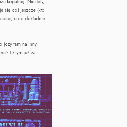
żu kopalnię. Niestety,
e się coś jeszcze (kto
badać, o co dokładnie
o (czy tam na inny
emu? O tym już za