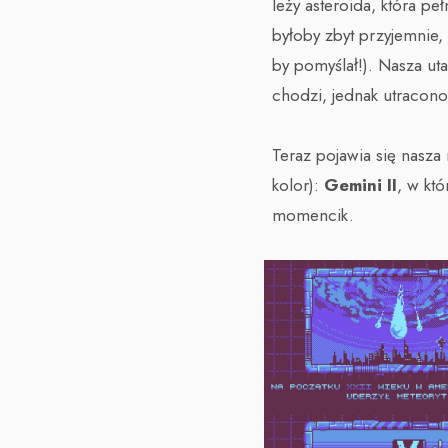
leży asteroida, która pe
byłoby zbyt przyjemnie, 
by pomyślał!). Nasza ut
chodzi, jednak utracono
Teraz pojawia się nasza
kolor):
Gemini II
, w kt
momencik.