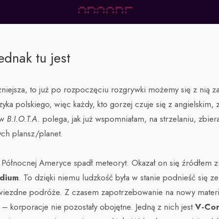
ednak tu jest
żniejsza, to już po rozpoczęciu rozgrywki możemy się z nią z
yka polskiego, więc każdy, kto gorzej czuje się z angielskim,
 w
B.I.O.T.A.
polega, jak już wspomniałam, na strzelaniu, zbie
ch plansz/planet.
W Północnej Ameryce spadł meteoryt. Okazał on się źródłem 
idium
. To dzięki niemu ludzkość była w stanie podnieść się ze
iezdne podróże. Z czasem zapotrzebowanie na nowy materiał
 korporacje nie pozostały obojętne. Jedną z nich jest
V-Co