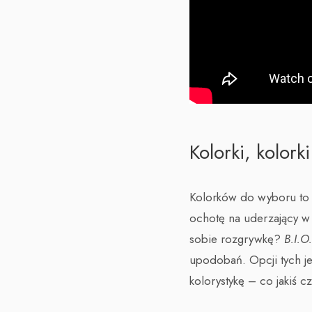
Kolorki, kolorki
Kolorków do wyboru to 
ochotę na uderzający w 
sobie rozgrywkę?
B.I.O
upodobań. Opcji tych j
kolorystykę – co jakiś c