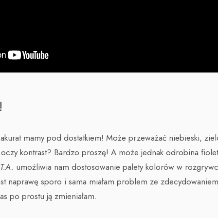
!
akurat mamy pod dostatkiem! Może przeważać niebieski, ziel
oczy kontrast? Bardzo proszę! A może jednak odrobina fiole
.T.A.
umożliwia nam dostosowanie palety kolorów w rozgryw
est naprawę sporo i sama miałam problem ze zdecydowaniem 
zas po prostu ją zmieniałam.