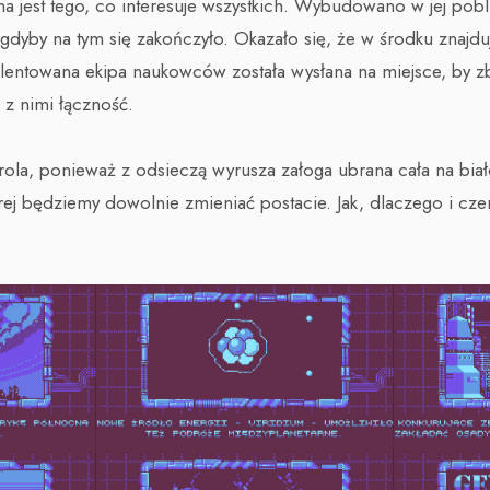
łna jest tego, co interesuje wszystkich. Wybudowano w jej pobli
gdyby na tym się zakończyło. Okazało się, że w środku znajduj
alentowana ekipa naukowców została wysłana na miejsce, by z
 z nimi łączność.
 rola, ponieważ z odsieczą wyrusza załoga ubrana cała na biał
órej będziemy dowolnie zmieniać postacie. Jak, dlaczego i cz