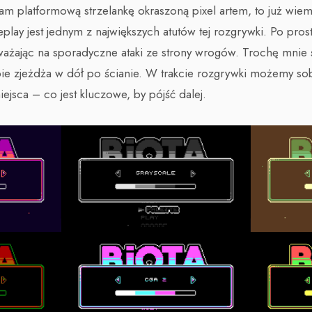
nam platformową strzelankę okraszoną pixel artem, to już wiem
lay jest jednym z największych atutów tej rozgrywki. Po prost
ważając na sporadyczne ataki ze strony wrogów. Trochę mnie 
e zjeżdża w dół po ścianie. W trakcie rozgrywki możemy so
jsca – co jest kluczowe, by pójść dalej.