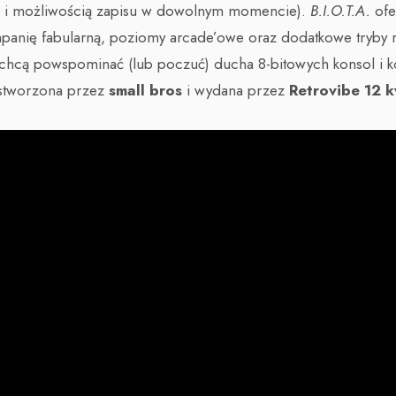
w i możliwością zapisu w dowolnym momencie).
B.I.O.T.A.
ofe
panię fabularną, poziomy arcade’owe oraz dodatkowe tryby ro
zy chcą powspominać (lub poczuć) ducha 8-bitowych konsol i
a stworzona przez
small bros
i wydana przez
Retrovibe
12 k