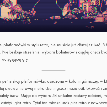
ej platformówki w stylu retro, nie musicie już dłużej szukać.
B.
Nie brakuje strzelania, wyboru bohaterów i ciągłej chęci byc
 wciągającej gry.
i pełna akcji platformówka, osadzona w kolonii górniczej, w kt
 tej dwuwymiarowej metroidvanii gracz może odblokować i 
lety barw. Mając do wyboru 54 unikalne zestawy odcieni, 
estetyki gier retro. Tytuł ten miesza urok gier retro z nowoc