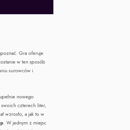
apoznać. Gra oferuje
 zostanie w ten sposób
raniu surowców i
zupełnie nowego
 swoich czterech liter,
 wzrosło, a jak to w
rp
. W jednym z miejsc