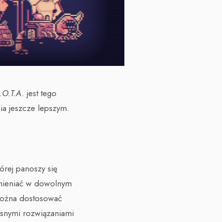
I.O.T.A.
jest tego
ia jeszcze lepszym.
órej panoszy się
zmieniać w dowolnym
można dostosować
zesnymi rozwiązaniami