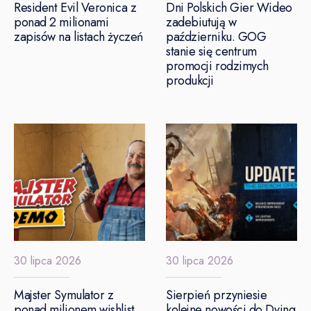
Resident Evil Veronica z
Dni Polskich Gier Wideo
ponad 2 milionami
zadebiutują w
zapisów na listach życzeń
październiku. GOG
stanie się centrum
promocji rodzimych
produkcji
30 lipca 2026
30 lipca 2026
Majster Symulator z
Sierpień przyniesie
ponad milionem wishlist
kolejne nowości do Dying