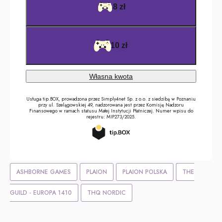
ASHBORNE GAMES
PLAION
PLAION POLSKA
THE
GUILD - EUROPA 1410
THQ NORDIC