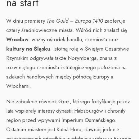
na start
W dniu premiery
The Guild – Europa 1410
zaoferuje
cztery średniowieczne miasta. Wśród nich znalazł się
Wrocław
: ważny ośrodek handlu, rzemiosła oraz
kultury na Śląsku
. Istotną rolę w Świętym Cesarstwie
Rzymskim odgrywała także Norymberga, znana z
rozwiniętego rzemiosła i strategicznego położenia na
szlakach handlowych między północą Europy a
Włochami.
Nie zabraknie również Graz, którego fortyfikacje przez
lata wspierały interesy dynastii Habsburgów i chroniły
region przed wpływami Imperium Osmańskiego.
Ostatnim miastem jest Kutná Hora, dawniej jeden z
najważniejszych ośrodków wydobycia srebra w Europie.