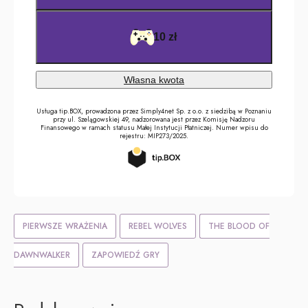
PIERWSZE WRAŻENIA
REBEL WOLVES
THE BLOOD OF
DAWNWALKER
ZAPOWIEDŹ GRY