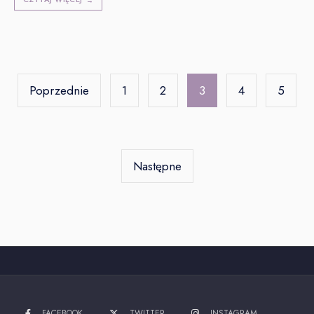
→
Stronicowanie
wpisów
Poprzednie
1
2
3
4
5
Następne
FACEBOOK
TWITTER
INSTAGRAM