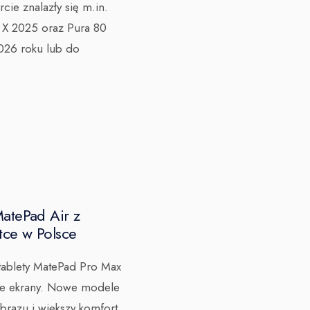
rcie znalazły się m.in.
X 2025 oraz Pura 80
2026 roku lub do
atePad Air z
tce w Polsce
tablety MatePad Pro Max
e ekrany. Nowe modele
razu i większy komfort