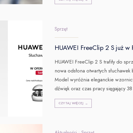
Sprzęt
HUAWEI FreeClip 2 S już w 
HUAWEI FreeClip 2 S trafiły do spr
nowa odsłona otwartych słuchawe
Model wyróżnia eleganckie wzornic
dźwięk oraz czas pracy sięgający 38
CZYTAJ WIĘCEJ
→
Aktualności
•
Sprzęt