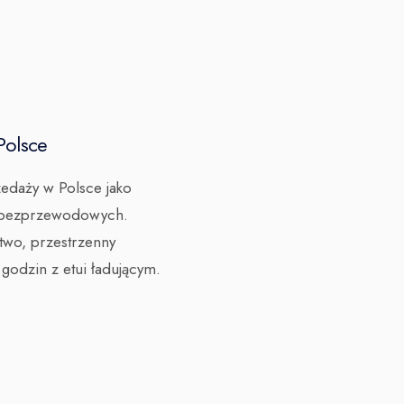
Polsce
zedaży w Polsce jako
k bezprzewodowych.
two, przestrzenny
 godzin z etui ładującym.