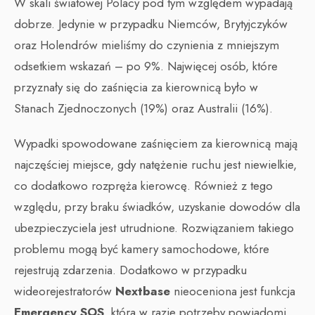
W skali światowej Polacy pod tym względem wypadają
dobrze. Jedynie w przypadku Niemców, Brytyjczyków
oraz Holendrów mieliśmy do czynienia z mniejszym
odsetkiem wskazań – po 9%. Najwięcej osób, które
przyznały się do zaśnięcia za kierownicą było w
Stanach Zjednoczonych (19%) oraz Australii (16%).
Wypadki spowodowane zaśnięciem za kierownicą mają
najczęściej miejsce, gdy natężenie ruchu jest niewielkie,
co dodatkowo rozpręża kierowcę. Również z tego
względu, przy braku świadków, uzyskanie dowodów dla
ubezpieczyciela jest utrudnione. Rozwiązaniem takiego
problemu mogą być kamery samochodowe, które
rejestrują zdarzenia. Dodatkowo w przypadku
wideorejestratorów
Nextbase
nieoceniona jest funkcja
Emergency SOS
, która w razie potrzeby powiadomi