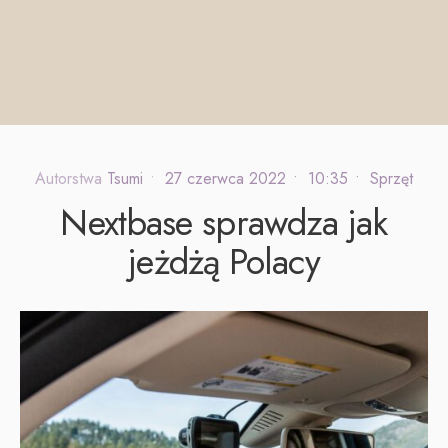
Autorstwa
Tsumi
•
27 czerwca 2022
•
10:35
•
Sprzęt
Nextbase sprawdza jak
jeżdżą Polacy