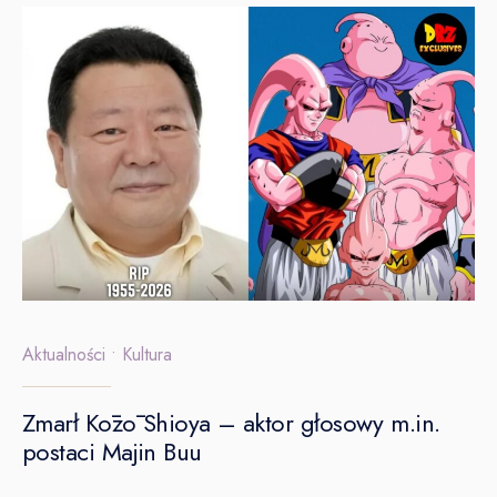
Aktualności
•
Kultura
Zmarł Kōzō Shioya – aktor głosowy m.in.
postaci Majin Buu