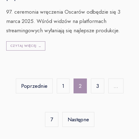
97. ceremonia wręczenia Oscarów odbędzie się 3
marca 2025. Wśród widzów na platformach
streamingowych wyłaniają się najlepsze produkcje.
CZYTAJ WIĘCEJ
→
Stronicowanie
wpisów
Poprzednie
1
2
3
…
7
Następne