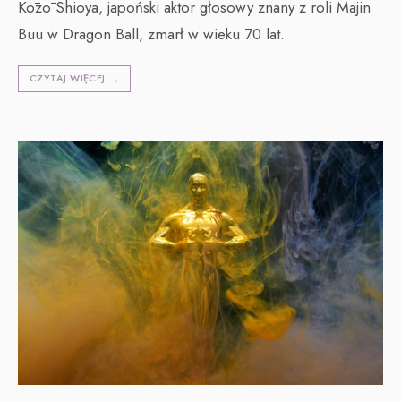
Kōzō Shioya, japoński aktor głosowy znany z roli Majin
Buu w Dragon Ball, zmarł w wieku 70 lat.
CZYTAJ WIĘCEJ
→