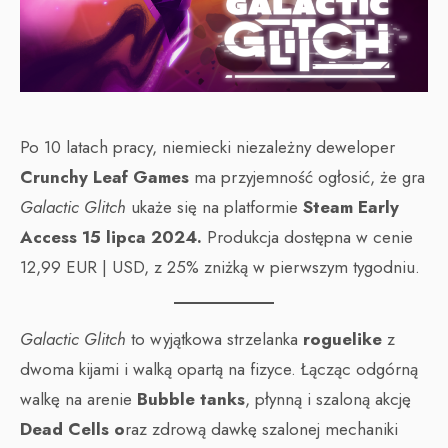
Po 10 latach pracy, niemiecki niezależny deweloper
Crunchy Leaf Games
ma przyjemność ogłosić, że gra
Galactic Glitch
ukaże się na platformie
Steam Early
Access 15 lipca 2024.
Produkcja dostępna w cenie
12,99 EUR | USD, z 25% zniżką w pierwszym tygodniu.
Galactic Glitch
to wyjątkowa strzelanka
roguelike
z
dwoma kijami i walką opartą na fizyce. Łącząc odgórną
walkę na arenie
Bubble tanks
, płynną i szaloną akcję
Dead Cells o
raz zdrową dawkę szalonej mechaniki