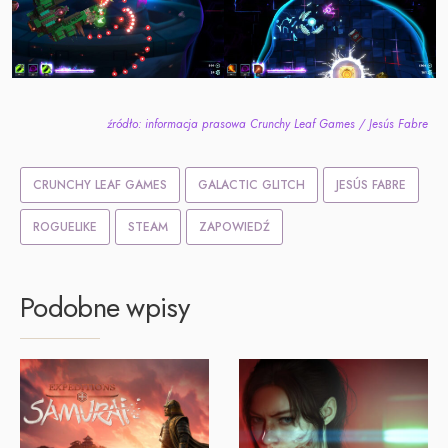
źródło: informacja prasowa Crunchy Leaf Games / Jesús Fabre
CRUNCHY LEAF GAMES
GALACTIC GLITCH
JESÚS FABRE
ROGUELIKE
STEAM
ZAPOWIEDŹ
Podobne wpisy