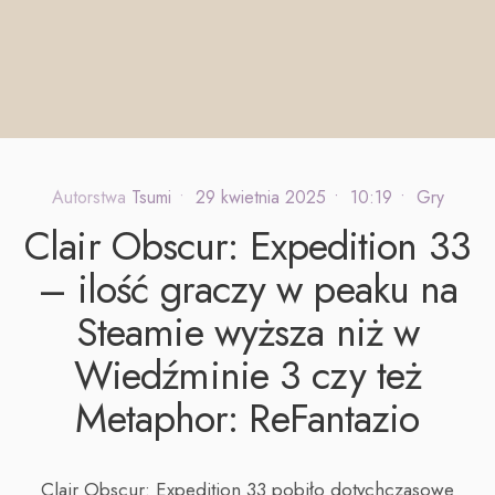
Autorstwa
Tsumi
•
29 kwietnia 2025
•
10:19
•
Gry
Clair Obscur: Expedition 33
– ilość graczy w peaku na
Steamie wyższa niż w
Wiedźminie 3 czy też
Metaphor: ReFantazio
Clair Obscur: Expedition 33 pobiło dotychczasowe