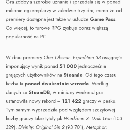
Gra zdobyła szerokie uznanie i sprzedała się w ponad
milionie egzemplarzy w zaledwie trzy dni, mimo że od
premiery dostępna jest także w usłudze
Game Pass
.
Co więcej, to turowe RPG zyskuje coraz większą
popularność na PC.
W dniu premiery
Clair Obscur: Expedition 33
osiągnęło
imponujący wynik ponad
51 000
jednocześnie
grających użytkowników na
Steamie
. Od tego czasu
liczba ta
ponad dwukrotnie wzrosła
. Według
danych ze
SteamDB
, w miniony weekend gra
ustanowiła nowy rekord –
121 422
graczy w peaku.
Tym samym wyprzedziła pod względem szczytowej
liczby graczy takie tytuły jak
Wiedźmin 3: Dziki Gon
(103
329),
Divinity: Original Sin 2
(93 701),
Metaphor: