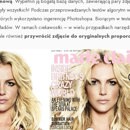
onową
. Wypełnili ją bogatą bazą danych, zawierającą pary zdj
czyły wszystkich! Podczas przeprowadzanych testów algorytm 
órych wykorzystano ingerencję Photoshopa. Biorącym w test
ykładów. W ramach ciekawostki – w wielu przypadkach narzędzie
 ale również
przywrócić zdjęcie do oryginalnych proporc