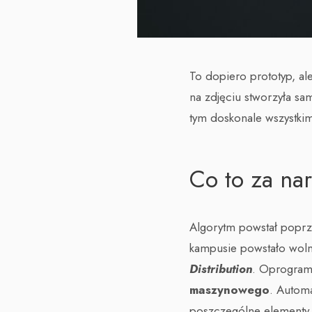
To dopiero prototyp, a
na zdjęciu stworzyła sa
tym doskonale wszystki
Co to za na
Algorytm powstał popr
kampusie powstało woln
Distribution
. Oprogram
maszynowego
. Autom
poszczególne elementy 