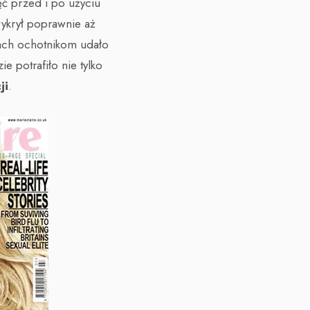
ęć przed i po użyciu
wykrył poprawnie aż
ach ochotnikom udało
 potrafiło nie tylko
ji
.