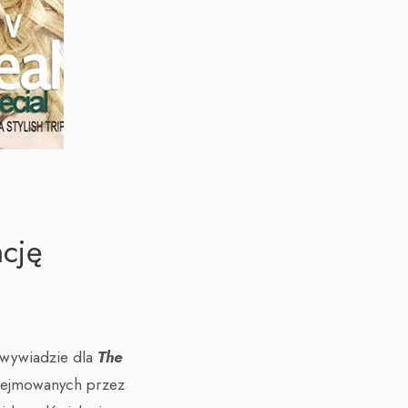
ncję
W wywiadzie dla
The
odejmowanych przez