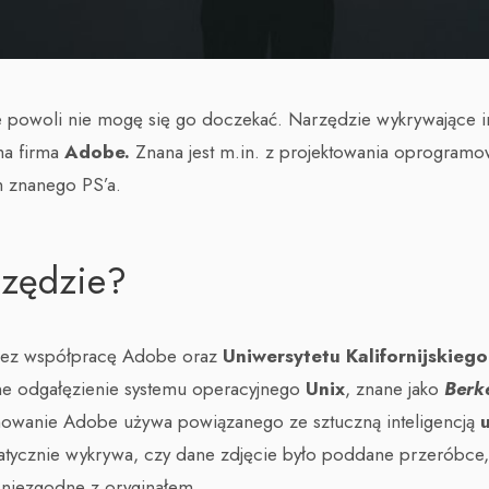
le powoli nie mogę się go doczekać. Narzędzie wykrywające 
ma firma
Adobe.
Znana jest m.in. z projektowania oprogramo
m znanego PS’a.
rzędzie?
zez współpracę Adobe oraz
Uniwersytetu Kalifornijskiego
e odgałęzienie systemu operacyjnego
Unix
, znane jako
Berk
owanie Adobe używa powiązanego ze sztuczną inteligencją
atycznie wykrywa, czy dane zdjęcie było poddane przeróbce,
niezgodne z oryginałem.