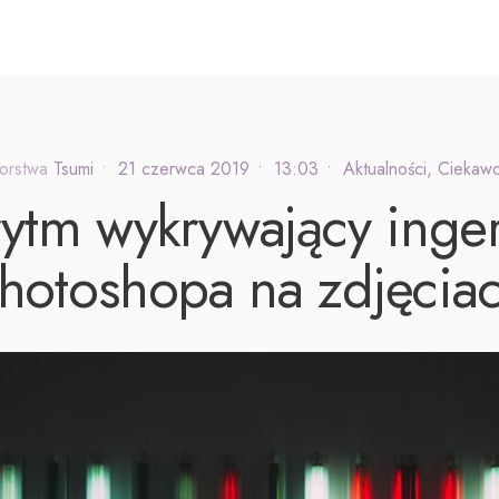
orstwa
Tsumi
•
21 czerwca 2019
•
13:03
•
Aktualności
,
Ciekawo
ytm wykrywający inge
hotoshopa na zdjęcia