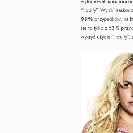
wytrenowali
sieć neur
“liquify”. Wyniki zasko
99%
przypadków, na kt
się to tylko z 53 % prz
wykryć użycie “liquify”,