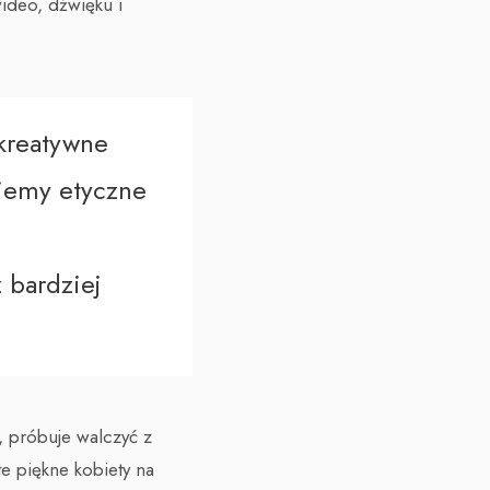
ideo, dźwięku i
 kreatywne
miemy etyczne
 bardziej
, próbuje walczyć z
e piękne kobiety na