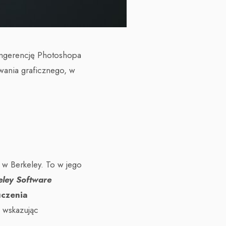
ingerencję Photoshopa
wania graficznego, w
w Berkeley. To w jego
eley Software
uczenia
 wskazując