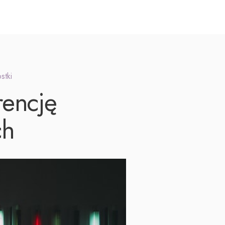
stki
rencję
ch