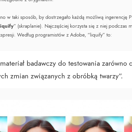
o w taki sposób, by dostrzegało każdą możliwą ingerencję Ph
liquify
” (skraplanie). Najczęściej korzysta się z niej podczas m
ekspresji. Według programistów z Adobe, “liquify” to:
 materiał badawczy do testowania zarówno 
nych zmian związanych z obróbką twarzy”.