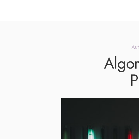
Aut
Algor
P