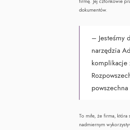
firmę. Jej członkowie p
dokumentów.
– Jesteśmy d
narzędzia Ad
komplikacje 
Rozpowszechn
powszechna 
To miłe, że firma, któr
nadmiernym wykorzystyw