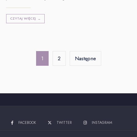
CZYTAJ WIĘCEJ
→
Stronicowanie
wpisów
1
2
Następne
FACEBOOK
TWITTER
INSTAGRAM