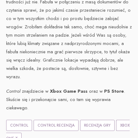
trudności już nie. Fabuła w połączeniu z masą dokumentów do
czytania sprawi, że po jakimś czasie przestaniecie rozumieć, o
co w tym wszystkim chodzi i po prostu będziecie zabijać
wrogów. Zrobiłam dokładnie tak samo, choć mega nieudolnie z
tym moim strzelaniem na padzie. Jeżeli wśród Was są osoby,
które lubią klimaty związane z nadprzyrodzonymi mocami, a
fabuła niekoniecznie ma grać pierwsze skrzypce, to tytuł okaże
się wręcz idealny. Graficznie lokacje wypadają dobrze, ale
wielka szkoda, że postacie są, dosłownie, sztywne i bez
wyrazu.
Control
znajdziecie w
Xbox Game Pass
oraz w
PS Store
.
Skuście się i przekonajcie sami, co tam się wyprawia
ciekawego.
CONTROL
CONTROL RECENZJA
RECENZJA GRY
XBOX