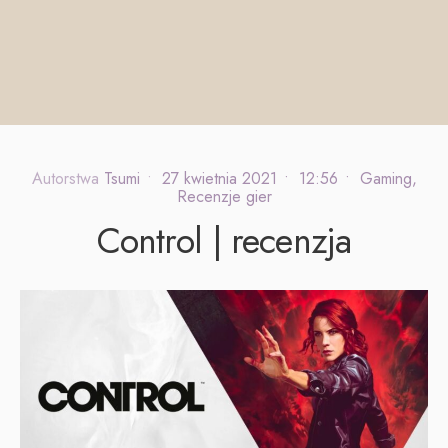
Autorstwa
Tsumi
•
27 kwietnia 2021
•
12:56
•
Gaming
,
Recenzje gier
Control | recenzja