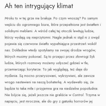
Ah ten intrygujący klimat
Mroku to w tej grze nie brakuje. Po czym wnoszę? Po samym
wejściu do ogromnego biura, które przepełnione jest światłem i
solidnymi meblami. A wśród całej tej otoczki lewitują ludzie,
którzy wydają się nieprzytomni. Nagle jednak ni stąd ni z owąd
pojawia się czerwone światło wypełniające przestrzeń wokół
nas. Dokładnie wtedy spotykamy na swojej drodze wrogów,
których musimy pokonać. Są to przejęci przez złowrogi Syk
ludzie, których rozmowy możemy usłyszeć gdzieś w tle,
przemierzając korytarze. To jak wyglądają, też daje do
myślenia. Są mocno przerysowani, wykrzywieni, ale zawsze
wrogo nastawieni na naszą bohaterkę. A wydawało się, że
będzie to taka miła i przyjemna gra na niedzielne popołudnie.
Nie bójcie się, jeżeli jeszcze nie graliście w
Control
. Trzyma w
napięciu, jest mrocznie, ale do gry z gatunku horrorów jej