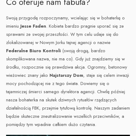
Co oferuje nam fabuła?
Swoją przygodę rozpoczynamy, wcielając się w bohaterkę o
imieniu
Jesse Faden
. Kobieta bardzo pragnie uporać się ze
sprawami ze swojej przeszłości. W tym celu udaje się do
zlokalizowanej w Nowym Jorku tajnej agencji o nazwie
Federalne Biuro Kontroli
(swoją drogą, bardzo
skomplikowana nazwa, nie ma co). Gdy już znajdziemy się w
środku, rozpocznie się prawdziwa akcja. Ogromny, betonowy
wieżowiec znany jako
Najstarszy Dom
, staje się celem inwazji
mocy pochodzącej nie z tego świata. Dowiemy się o
tajemniczej śmierci samego dyrektora agencji. Chwilę później
nasza bohaterka na skutek dziwnych rytuałów rządzących
działalnością FBK, przejmie tytułową kontrolę. Naszym zadaniem
będzie skuteczne zneutralizowanie wszelkich przeciwników, a
pomiędzy tym wpadnie całkiem dużo czytania.